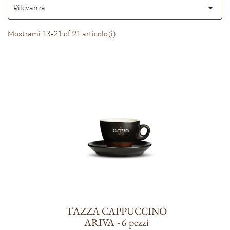

Rilevanza
Ordina
per:
Mostrami 13-21 of 21 articolo(i)
TAZZA CAPPUCCINO
ARIVA - 6 pezzi