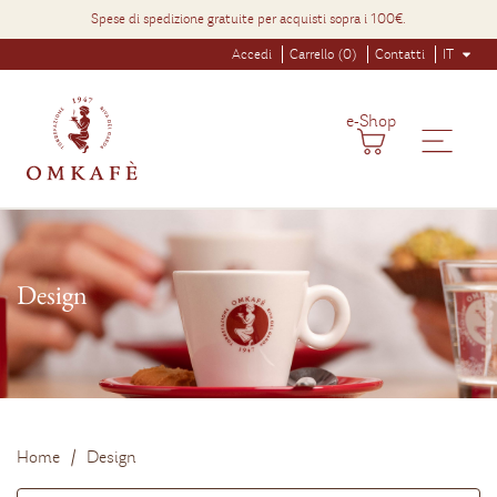
Spese di spedizione gratuite per acquisti sopra i 100€.
Accedi
Carrello (0)
Contatti
IT
e-Shop
Design
Home
Design