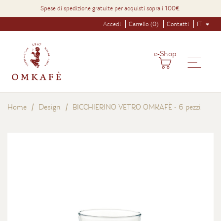
Spese di spedizione gratuite per acquisti sopra i 100€.
Accedi
Carrello (0)
Contatti
IT
e-Shop
Home
Design
BICCHIERINO VETRO OMKAFÈ - 6 pezzi