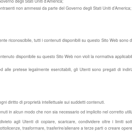
overno degli Stati Uniti d’America;
 contraenti non ammessi da parte del Governo degli Stati Uniti d’America;
 riconoscibile, tutti i contenuti disponibili su questo Sito Web sono di p
ontenuto disponibile su questo Sito Web non violi la normativa applicabile
ed alle pretese legalmente esercitabili, gli Utenti sono pregati di indiriz
ni diritto di proprietà intellettuale sui suddetti contenuti.
nuti in alcun modo che non sia necessario od implicito nel corretto utili
vieto agli Utenti di copiare, scaricare, condividere oltre i limiti sot
tolicenze, trasformare, trasferire/alienare a terze parti o creare opere