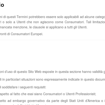
io
i di questi Termini potrebbero essere solo applicabili ad alcune categori
i o solo a Utenti che non agiscono come Consumatori. Tali limitazi
ancata menzione, le clausole si applicano a tutti gli Utenti.
nfronti di Consumatori Europei.
oni d’uso di questo Sito Web esposte in questa sezione hanno validità 
ili in particolari situazioni sono espressamente indicate in questo docu
 soddisfare i seguenti requisiti:
 rispetto al fatto che essi siano Consumatori o Utenti Professionisti;
tto ad embargo governativo da parte degli Stati Uniti d’America o in 