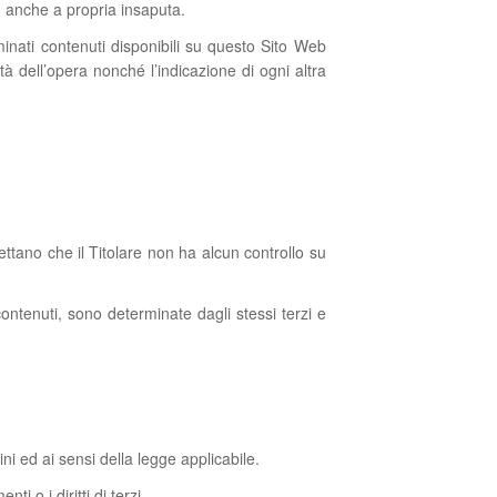
o, anche a propria insaputa.
inati contenuti disponibili su questo Sito Web
à dell’opera nonché l’indicazione di ogni altra
ttano che il Titolare non ha alcun controllo su
u contenuti, sono determinate dagli stessi terzi e
ni ed ai sensi della legge applicabile.
i o i diritti di terzi.