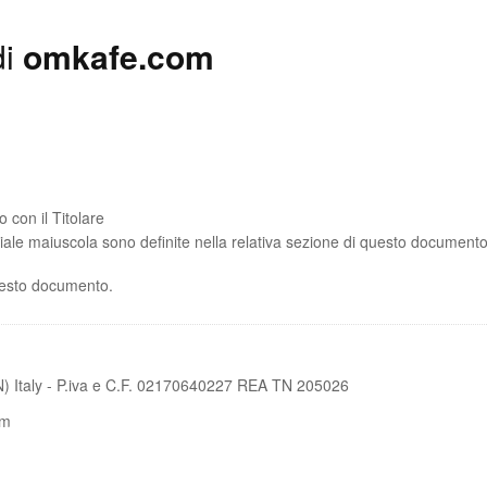
di
omkafe.com
 con il Titolare
ziale maiuscola sono definite nella relativa sezione di questo documento
uesto documento.
N) Italy - P.iva e C.F. 02170640227 REA TN 205026
om