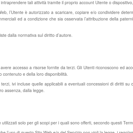
intraprendere tali attività tramite il proprio account Utente o dispositiv
, l’Utente è autorizzato a scaricare, copiare e/o condividere determ
rciali ed a condizione che sia osservata l’attribuzione della paternit
ste dalla normativa sul diritto d’autore.
avere accesso a risorse fornite da terzi. Gli Utenti riconoscono ed acce
o contenuto e della loro disponibilità.
 terzi, ivi incluse quelle applicabili a eventuali concessioni di diritti s
loro assenza, dalla legge.
ilizzati solo per gli scopi per i quali sono offerti, secondo questi Termi
he l’uso di questo Sito Web e/o del Servizio non violi la legge, i regolament