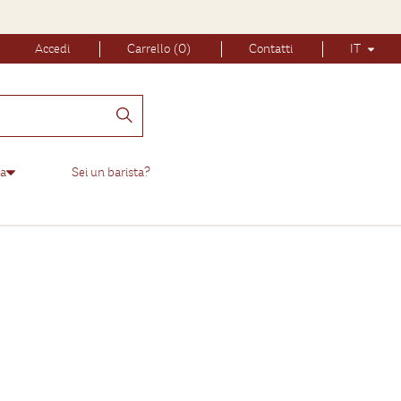
Accedi
Carrello (0)
Contatti
IT
da
Sei un barista?