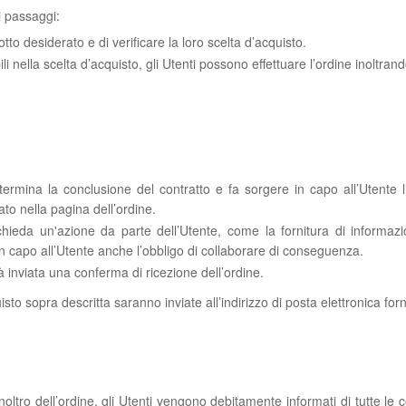
 passaggi:
otto desiderato e di verificare la loro scelta d’acquisto.
li nella scelta d’acquisto, gli Utenti possono effettuare l’ordine inoltrand
determina la conclusione del contratto e fa sorgere in capo all’Utente
ato nella pagina dell’ordine.
chieda un'azione da parte dell’Utente, come la fornitura di informazio
ce in capo all’Utente anche l’obbligo di collaborare di conseguenza.
rà inviata una conferma di ricezione dell’ordine.
sto sopra descritta saranno inviate all’indirizzo di posta elettronica forni
noltro dell’ordine, gli Utenti vengono debitamente informati di tutte le