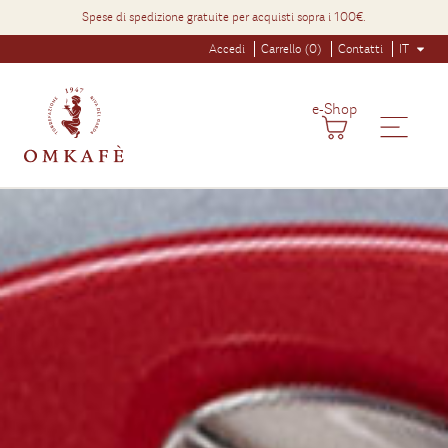
Spese di spedizione gratuite per acquisti sopra i 100€.
Accedi
Carrello (0)
Contatti
IT
e-Shop