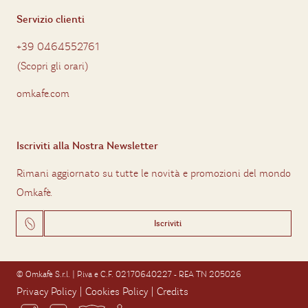
Servizio clienti
+39 0464552761
(
Scopri gli orari
)
omkafe.com
Iscriviti alla Nostra Newsletter
Rimani aggiornato su tutte le novità e promozioni del mondo
Omkafè.
Iscriviti
© Omkafè S.r.l. | P.iva e C.F. 02170640227 - REA TN 205026
Privacy Policy
|
Cookies Policy
|
Credits