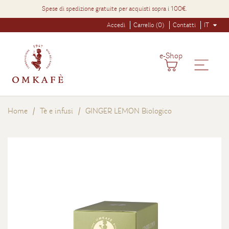
Spese di spedizione gratuite per acquisti sopra i 100€.
Accedi
Carrello (0)
Contatti
IT
e-Shop
Home
Tè e infusi
GINGER LEMON Biologico