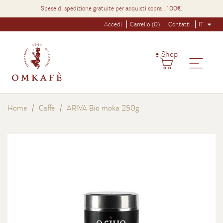
Spese di spedizione gratuite per acquisti sopra i 100€.
Accedi
Carrello (0)
Contatti
IT
e-Shop
Home
Caffè
ARIVA Bio moka 250g